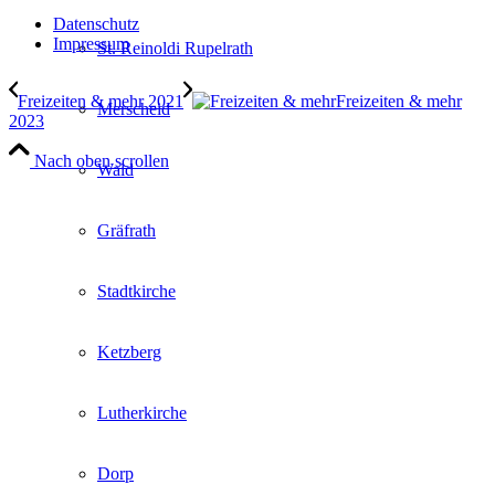
Datenschutz
Impressum
St. Reinoldi Rupelrath
Freizeiten & mehr 2021
Freizeiten & mehr
Merscheid
2023
Nach oben scrollen
Wald
Gräfrath
Stadtkirche
Ketzberg
Lutherkirche
Dorp