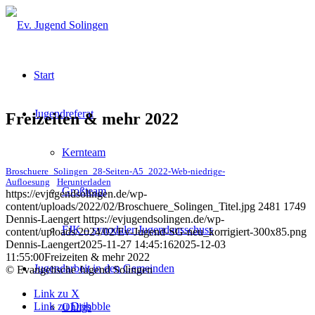
Start
Jugendreferat
Freizeiten & mehr 2022
Kernteam
Broschuere_Solingen_28-Seiten-A5_2022-Web-niedrige-
Aufloesung
Herunterladen
Großteam
https://evjugendsolingen.de/wp-
content/uploads/2022/02/Broschuere_Solingen_Titel.jpg
2481
1749
Dennis-Laengert
https://evjugendsolingen.de/wp-
FJK – synodaler Jugendausschuss
content/uploads/2024/02/Ev-Jugend-SG-neu_korrigiert-300x85.png
Dennis-Laengert
2025-11-27 14:45:16
2025-12-03
11:55:00
Freizeiten & mehr 2022
Jugendarbeit in den Gemeinden
© Evangelische Jugend Solingen
Link zu X
Link zu Dribbble
Ohligs