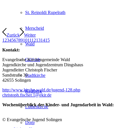
St. Reinoldi Rupelrath
Merscheid
Zurück
Weiter
1
2
3
4
5
6
7
8
9
10
11
12
13
14
15
Wald
Kontakt:
Evangelische Kirchengemeinde Wald
Gräfrath
Jugendkirche und Jugendzentrum Dingshaus
Jugendleiter Christoph Fischer
Sandstraße 30
Stadtkirche
42655 Solingen
http://www.kirche-wald.de/jugend-128.php
Ketzberg
christoph.fischer.1@ekir.de
Wochenüberblick der Kinder- und Jugendarbeit in Wald:
Lutherkirche
© Evangelische Jugend Solingen
Dorp