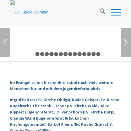
1
2
3
4
5
6
7
8
9
10
11
12
13
14
1
Im Evangelischen Kirchenkreis sind noch viele weitere
Menschen für und mit dem Jugendreferat aktiv.
Ingrid Peltzer (Ev. Kirche Ohligs), Radek Geister (Ev. Kirche
Rupelrath), Christoph Fischer (Ev. Kirche Wald), Aike
Rippert (Jugendreferat), Oliver Schorn (Ev. Kirche Dorp),
Claudia Wahl (Jugendreferat & Ev. Luther-
Kirchengemeinde), Bärbel Albers (Ev. Kirche Gräfrath),
Claudia Dorau (CVJM)