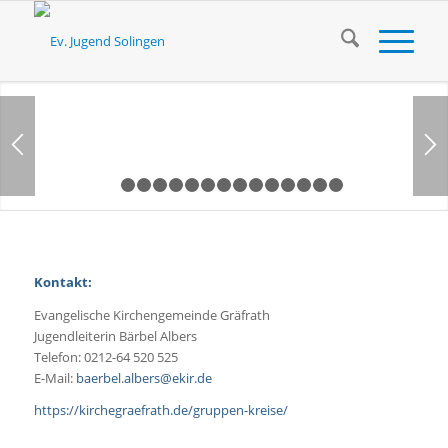
1
2
3
4
5
6
7
8
9
10
11
12
13
14
1
Kontakt:
Evangelische Kirchengemeinde Gräfrath
Jugendleiterin Bärbel Albers
Telefon: 0212-64 520 525
E-Mail:
baerbel.albers@ekir.de
https://kirchegraefrath.de/gruppen-kreise/