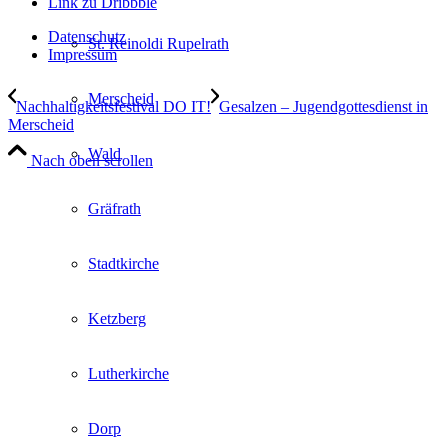
Link zu Dribbble
Datenschutz
St. Reinoldi Rupelrath
Impressum
Merscheid
Nachhaltigkeitsfestival DO IT!
Gesalzen – Jugendgottesdienst in
Merscheid
Wald
Nach oben scrollen
Gräfrath
Stadtkirche
Ketzberg
Lutherkirche
Dorp