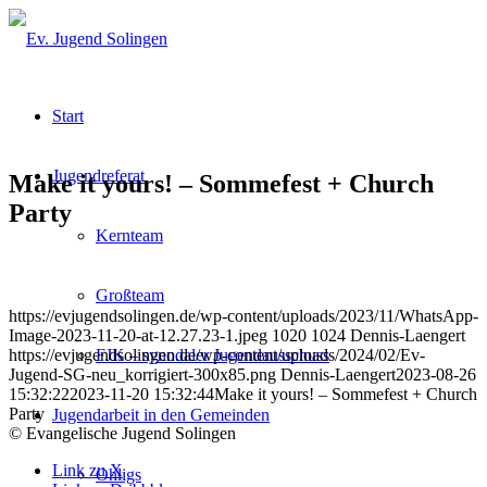
Start
Jugendreferat
Make it yours! – Sommefest + Church
Party
Kernteam
Großteam
https://evjugendsolingen.de/wp-content/uploads/2023/11/WhatsApp-
Image-2023-11-20-at-12.27.23-1.jpeg
1020
1024
Dennis-Laengert
https://evjugendsolingen.de/wp-content/uploads/2024/02/Ev-
FJK – synodaler Jugendausschuss
Jugend-SG-neu_korrigiert-300x85.png
Dennis-Laengert
2023-08-26
15:32:22
2023-11-20 15:32:44
Make it yours! – Sommefest + Church
Party
Jugendarbeit in den Gemeinden
© Evangelische Jugend Solingen
Link zu X
Ohligs